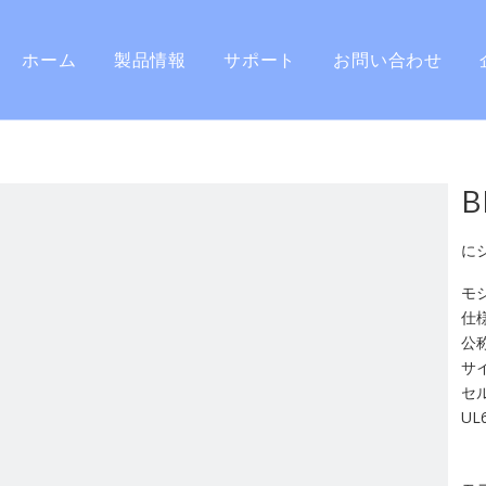
ホーム
製品情報
サポート
お問い合わせ
住宅用エネルギー蓄電システム
よくある質問
ポータブル電源
ユーザーマニュアル
B
バッテリーモジュール
保証と返品
に
ソーラーパネル
製品の登録
モジ
仕様
付属品
公称
サイ
セル
UL