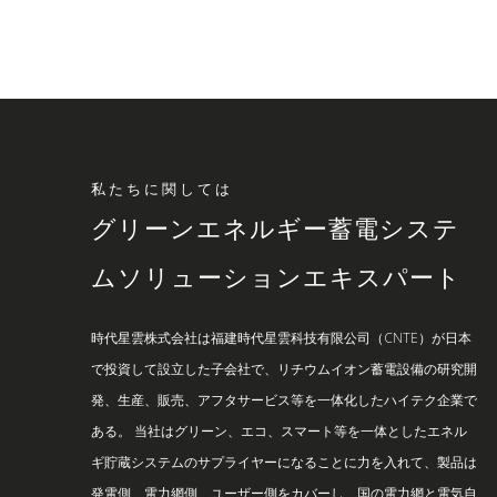
私たちに関しては
グリーンエネルギー蓄電システ
ムソリューションエキスパート
時代星雲株式会社は福建時代星雲科技有限公司（CNTE）が日本
で投資して設立した子会社で、リチウムイオン蓄電設備の研究開
発、生産、販売、アフタサービス等を一体化したハイテク企業で
ある。 当社はグリーン、エコ、スマート等を一体としたエネル
ギ貯蔵システムのサプライヤーになることに力を入れて、製品は
発電側、電力網側、ユーザー側をカバーし、国の電力網と電気自