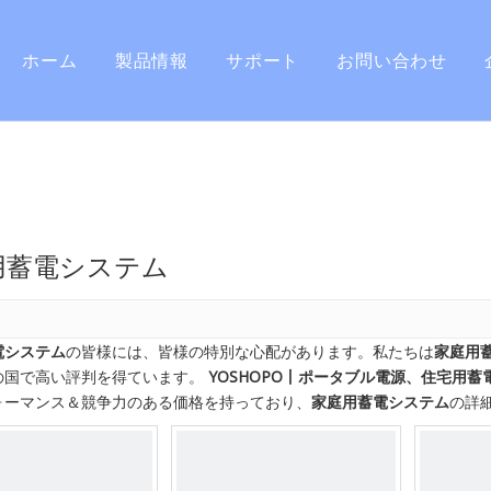
ホーム
製品情報
サポート
お問い合わせ
住宅用エネルギー蓄電システム
よくある質問
ポータブル電源
ユーザーマニュアル
バッテリーモジュール
保証と返品
用蓄電システム
ソーラーパネル
製品の登録
付属品
電システム
の皆様には、皆様の特別な心配があります。私たちは
家庭用
の国で高い評判を得ています。
YOSHOPO丨ポータブル電源、住宅用蓄
ォーマンス＆競争力のある価格を持っており、
家庭用蓄電システム
の詳