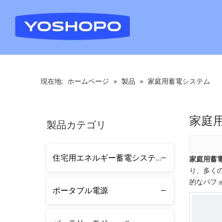
現在地:
ホームページ
»
製品
»
家庭用蓄電システム
家庭
製品カテゴリ
住宅用エネルギー蓄電システム
家庭用蓄
り、多く
的なパフ
ポータブル電源